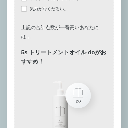
気力がなくだるい。
上記の合計点数が一番高いあなたに
は…
5s トリートメントオイル doがお
すすめ！