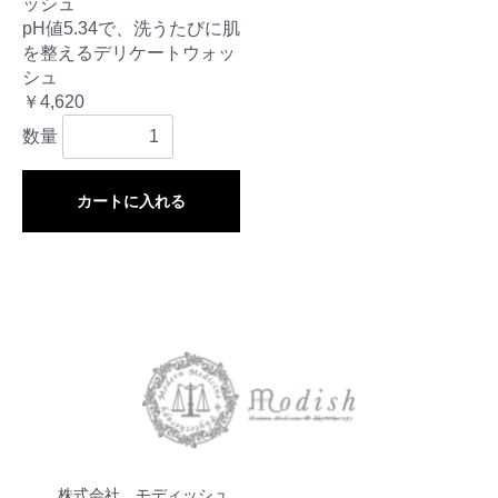
ッシュ
pH値5.34で、洗うたびに肌
を整えるデリケートウォッ
シュ
￥4,620
数量
カートに入れる
株式会社 モディッシュ