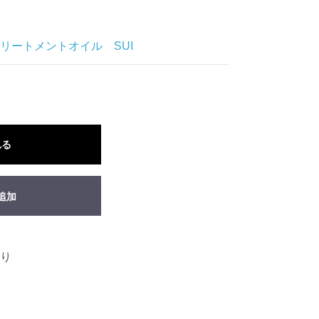
トリートメントオイル SUI
れる
追加
り